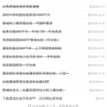
出售西城街物资局家属楼
2025-1-3
张村中学对面出租库房1000平方
2024-12-2
西城街二楼房屋出租，可随时看房
2024-10-9
临果王线350平方，可当门市，可当库房
2024-9-25
市府路四层2600平整体出租（可分租）
2024-9-11
通安街饭店360平米，上下两层整体转租
2024-8-12
房屋出租拎包入住月租 800 ，半年起租
2024-7-15
福安家园两室一厅出租
2024-6-21
通安西区房屋出租通安西区房屋出租。三室一厅，
2024-6-12
出租藁城育英东路孟村自建别墅
2024-6-1
西城街北头，在建高层对过小区二楼出租。
2024-6-1
下载藁城在线手机APP，访问网站更快捷
今天
点击加载下一节，获取更多信息