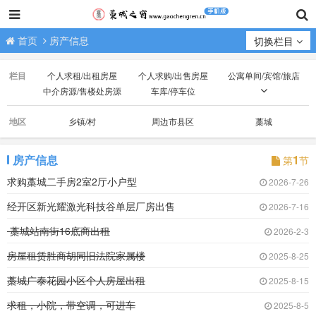
首页
房产信息
切换栏目
栏目
个人求租/出租房屋
个人求购/出售房屋
公寓单间/宾馆/旅店
中介房源/售楼处房源
车库/停车位
门市/商铺/办公房
厂房/场地/山林/土地
地区
乡镇/村
周边市县区
藁城
房产信息
1
第
节
求购藁城二手房2室2厅小户型
2026-7-26
经开区新光耀激光科技谷单层厂房出售
2026-7-16
藁城站南街16底商出租
2026-2-3
房屋租赁胜商胡同旧法院家属楼
2025-8-25
藁城广泰花园小区个人房屋出租
2025-8-15
求租，小院，带空调，可进车
2025-8-5