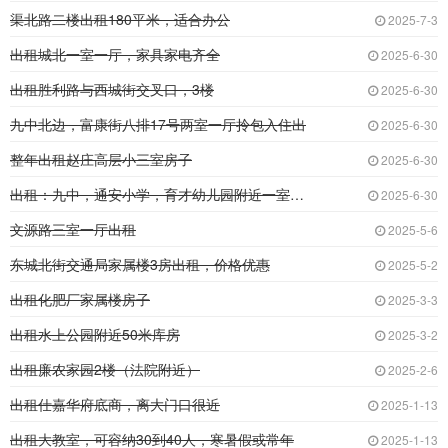
渠北路二楼出租180平米，适合办公
2025-7-3
出租城北一室一厅，家具家电齐全
2025-6-30
出租胜利路与西城街交叉口，3楼
2025-6-30
九中北边，富康街八排17号两室一厅拎包入住出
2025-6-30
整年出租赵庄高层小三室房子
2025-6-30
出租：九中，通安小学，育才幼儿园附近一室一厅
2025-6-30
文源路三室一厅出租
2025-5-6
东城北街交通局家属楼3房出租，价格优惠
2025-5-2
出租化肥厂家属楼房子
2025-3-3
出租水上公园附近50米库房
2025-3-2
出租廉农家园2楼（法院附近）
2025-2-6
出租仕嘉华府底商，离大门口很近
2025-1-13
出租大教室，可容纳30到40人，寒暑假或常年
2025-1-13