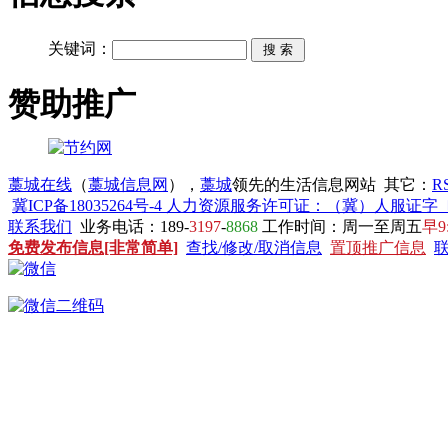
关键词：
赞助推广
藁城在线
（
藁城信息网
），
藁城
领先的生活信息网站 其它：
R
冀ICP备18035264号-4 人力资源服务许可证：（冀）人服证字〔20
联系我们
业务电话：189-
3197
-
8868
工作时间：周一至周五
早9
免费发布信息[非常简单]
查找/修改/取消信息
置顶推广信息