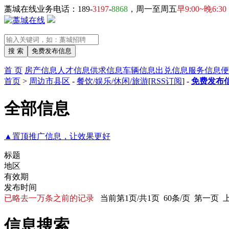
藁城在线业务电话：189-
3197
-
8868
，周一至周五
早9:00~晚6:30
首 页
房产信息
人才信息
供求信息
车辆信息
出兑信息
服务信息
便
首页
>
周边市县区
-
餐饮/娱乐/休闲/旅游
[
RSS订阅
] -
免费发布信
全部信息
▲置顶推广信息，让效果更好
标题
地区
有效期
发布时间
已略去一万条之前的记录
当前第1页/共1页 60条/页 第一页
信息搜索