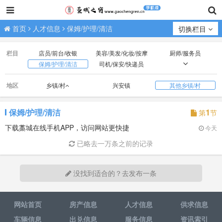
首页
人才信息
保姆/护理/清洁
切换栏目
栏目
店员/前台/收银
美容/美发/化妆/按摩
厨师/服务员
保姆/护理/清洁
司机/保安/快递员
技工/普工
业务/销售/营销
文员/助理/设计/策划
地区
乡镇/村
兴安镇
其他乡镇/村
财会/出纳/库管
经营/行政/人事/后勤
教师/教练/助教
医生/护士
网络/电商/代练
钟点工/兼职/寒暑假工
在校生/实习
无具体意向求职
保姆/护理/清洁
1
第
节
下载藁城在线手机APP，访问网站更快捷
今天
已略去一万条之前的记录
没找到适合的？去发布一条
网站首页
房产信息
人才信息
供求信息
车辆信息
出兑信息
服务信息
资讯索引