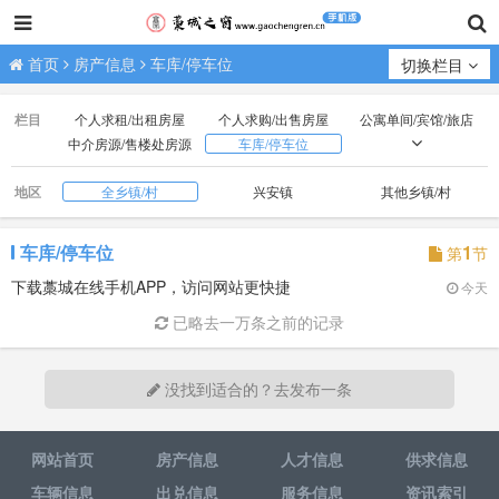
首页
房产信息
车库/停车位
切换栏目
栏目
个人求租/出租房屋
个人求购/出售房屋
公寓单间/宾馆/旅店
中介房源/售楼处房源
车库/停车位
门市/商铺/办公房
厂房/场地/山林/土地
地区
全乡镇/村
兴安镇
其他乡镇/村
车库/停车位
1
第
节
下载藁城在线手机APP，访问网站更快捷
今天
已略去一万条之前的记录
没找到适合的？去发布一条
网站首页
房产信息
人才信息
供求信息
车辆信息
出兑信息
服务信息
资讯索引