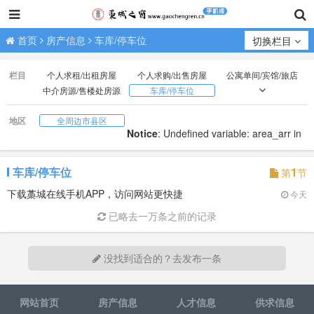
首页
房产信息
车库/停车位
切换栏目
栏目
个人求租/出租房屋
个人求购/出售房屋
公寓单间/宾馆/旅店
中介房源/售楼处房源
车库/停车位
门市/商铺/办公房
厂房/场地/山林/土地
地区
全周边市县区
Notice
: Undefined variable: area_arr in
/www/wwwroot/gcok.cn/data/compiled_Mobile/category.p
on line
152
车库/停车位
1
第
节
Warning
: Invalid argument supplied for foreach() in
下载藁城在线手机APP，访问网站更快捷
今天
/www/wwwroot/gcok.cn/data/compiled_Mobile/category.p
已略去一万条之前的记录
on line
152
没找到适合的？去发布一条
网站首页
房产信息
人才信息
供求信息