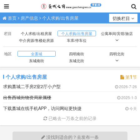
首页
房产信息
个人求购/出售房屋
切换栏目
栏目
个人求租/出租房屋
个人求购/出售房屋
公寓单间/宾馆/旅店
中介房源/售楼处房源
车库/停车位
门市/商铺/办公房
厂房/场地/山林/土地
地区
全藁城
四明南街
四明北街
东城南街
东城北街
昌盛南街
昌盛北街
西城街
新华街
廉西大街
廉东大街
个人求购/出售房屋
1
第
节
求购藁城二手房2室2厅小户型
2026-7-26
出售西城街物资局家属楼
2025-1-3
下载藁城在线手机APP，访问网站更快捷
今天
已略去一万条之前的记录
没找到适合的？去发布一条