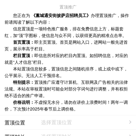
置顶推广
您正在为
《藁城通安街披萨店招聘员工》
办理置顶推广，操作
前请阅读了解以下内容：
信息置顶是一项特色推广服务，排在免费信息上方，标题套
红，加“顶”字图标，使信息与众不同，以获得更高的精准点击率。
首页置顶：
即主页置顶。首页是网站入口，进网站一般先进首
页，展示率高于栏目。
栏目置顶：
即信息所对应的栏目内置顶。如招聘信息，对应的
就是“人才信息”栏目。
本站置顶信息较多，置顶信息之间随机排序，或上或中或下，
公平展示。无法人工干预排名。
特别提示：
置顶推广应遵守计算机、互联网及广告相关的法律
法规。本站在审核置顶时可能会对部分字词句进行调整，并有权拒
绝不适合的推广申请。
价格说明：
不虚报无水分，请勿在讲价上浪费时间！两年一调
价，下次预计2025年春节后上调价格。
置顶位置