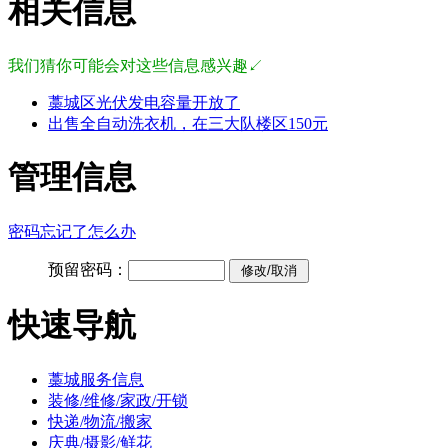
相关信息
我们猜你可能会对这些信息感兴趣↙
藁城区光伏发电容量开放了
出售全自动洗衣机，在三大队楼区150元
管理信息
密码忘记了怎么办
预留密码：
快速导航
藁城服务信息
装修/维修/家政/开锁
快递/物流/搬家
庆典/摄影/鲜花