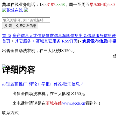
藁城在线业务电话：189-
3197
-
8868
，周一至周五
早9:00~晚6:30
首 页
房产信息
人才信息
供求信息
车辆信息
出兑信息
服务信息
便
首页
>
其它服务 > 藁城其它服务
[
RSS订阅
] -
免费发布信息[非常
出售全自动洗衣机，在三大队楼区150元
详细内容
办理置顶推广
评论↓
举报↓
修改/取消信息↗
出售全自动洗衣机，在三大队楼区150元
来电话时请说是在
藁城在线
www.gcok.cn
看到的！
联系方式