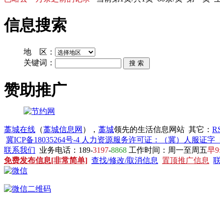
信息搜索
地 区：
关键词：
赞助推广
藁城在线
（
藁城信息网
），
藁城
领先的生活信息网站 其它：
R
冀ICP备18035264号-4 人力资源服务许可证：（冀）人服证字〔20
联系我们
业务电话：189-
3197
-
8868
工作时间：周一至周五
早9
免费发布信息[非常简单]
查找/修改/取消信息
置顶推广信息