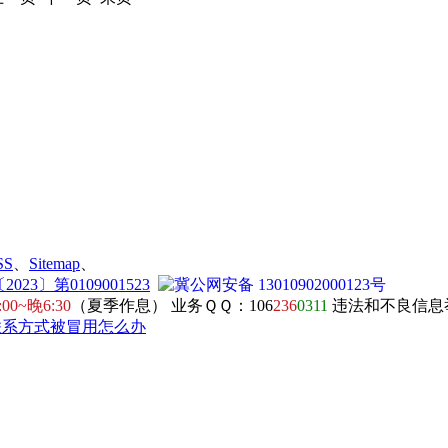
SS
、
Sitemap
、
23〕第0109001523
冀公网安备 13010902000123号
:00~晚6:30
（夏季作息） 业务ＱＱ：106
236
0311
违法和不良信息举报电
联系方式被冒用怎么办