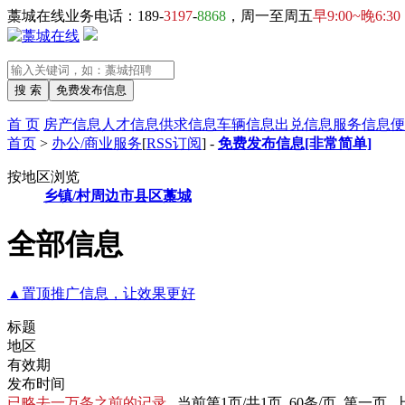
藁城在线业务电话：189-
3197
-
8868
，周一至周五
早9:00~晚6:30
首 页
房产信息
人才信息
供求信息
车辆信息
出兑信息
服务信息
便
首页
>
办公/商业服务
[
RSS订阅
] -
免费发布信息[非常简单]
按地区浏览
乡镇/村
周边市县区
藁城
全部信息
▲置顶推广信息，让效果更好
标题
地区
有效期
发布时间
已略去一万条之前的记录
当前第1页/共1页 60条/页 第一页