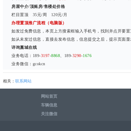
房屋中介/顶账房/售楼处价格
栏目置顶 35元/周 120元/月
办理置顶推广流程（电脑版）
如发过免费信息，本页上方搜索框输入手机号，找到并点开要置顶
如从未发过信息，直接去发布信息，信息提交之后，提示页面显
详询藁城在线
业务电话：189-
3197
-
8868
、189-
3290
-
1676
业务微信：gcokcn
相关：
联系网站
网站首页
车辆信息
关注微信