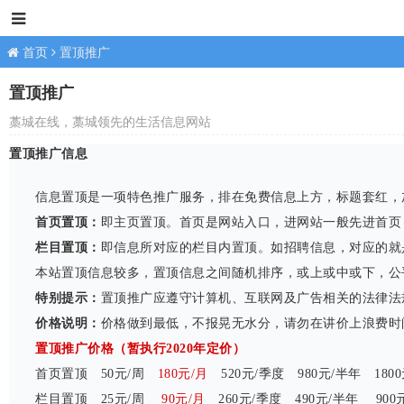
藁城在线
首页
置顶推广
置顶推广
藁城在线，藁城领先的生活信息网站
置顶推广信息
信息置顶是一项特色推广服务，排在免费信息上方，标题套红，加
首页置顶：
即主页置顶。首页是网站入口，进网站一般先进首页
栏目置顶：
即信息所对应的栏目内置顶。如招聘信息，对应的就是
本站置顶信息较多，置顶信息之间随机排序，或上或中或下，公
特别提示：
置顶推广应遵守计算机、互联网及广告相关的法律法
价格说明：
价格做到最低，不报晃无水分，请勿在讲价上浪费时间！
置顶推广价格（暂执行2020年定价）
首页置顶 50元/周
180元/月
520元/季度 980元/半年 1800
栏目置顶 25元/周
90元/月
260元/季度 490元/半年 900