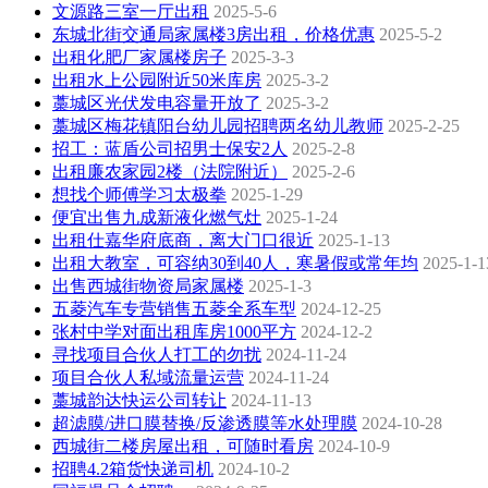
文源路三室一厅出租
2025-5-6
东城北街交通局家属楼3房出租，价格优惠
2025-5-2
出租化肥厂家属楼房子
2025-3-3
出租水上公园附近50米库房
2025-3-2
藁城区光伏发电容量开放了
2025-3-2
藁城区梅花镇阳台幼儿园招聘两名幼儿教师
2025-2-25
招工：蓝盾公司招男士保安2人
2025-2-8
出租廉农家园2楼（法院附近）
2025-2-6
想找个师傅学习太极拳
2025-1-29
便宜出售九成新液化燃气灶
2025-1-24
出租仕嘉华府底商，离大门口很近
2025-1-13
出租大教室，可容纳30到40人，寒暑假或常年均
2025-1-1
出售西城街物资局家属楼
2025-1-3
五菱汽车专营销售五菱全系车型
2024-12-25
张村中学对面出租库房1000平方
2024-12-2
寻找项目合伙人打工的勿扰
2024-11-24
项目合伙人私域流量运营
2024-11-24
藁城韵达快运公司转让
2024-11-13
超滤膜/进口膜替换/反渗透膜等水处理膜
2024-10-28
西城街二楼房屋出租，可随时看房
2024-10-9
招聘4.2箱货快递司机
2024-10-2