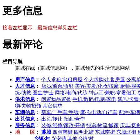
更多信息
接着左栏显示，最新信息详见左栏
最新评论
栏目导航
藁城在线（藁城信息网），藁城领先的生活信息网站
房产信息
：
个人求租/出租房屋
个人求购/出售房屋
公寓单
人才信息
：
店员/前台/收银
美容/美发/化妆/按摩
厨师/服
练/助教
医生/护士
网络/电商/代练
钟点工/兼职/寒暑假工
供求信息
：
闲置物品置换
手机/数码/电脑/家电
靓号/卡票
物/失物招领
其它供求
车辆信息
：
新车/二手车/手续
摩托/电动/自行车
配件/车
出兑信息
：
出兑/转让
招商/合作
服务信息
：
装修/维修/家政/开锁
快递/物流/搬家
庆典/摄
地 区
：
藁城
四明南街
四明北街
东城南街
东城北街
乡镇/村
兴安镇
其他乡镇/村