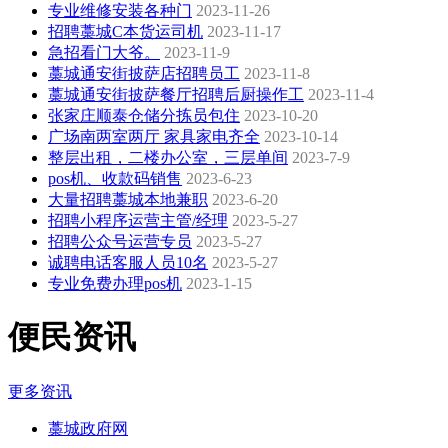
专业维修安装各种门
2023-11-26
招聘藁城C本货运司机
2023-11-17
急招看门大爷。
2023-11-9
藁城通安街披萨店招聘员工
2023-11-8
藁城通安街披萨餐厅招聘后厨操作工
2023-11-4
张家庄顺泰仓储分拣员包住
2023-10-20
广场南两室两厅 家具家电齐全
2023-10-14
整层出租，二楼办公室，三层单间
2023-7-9
pos机、收款码销售
2023-6-23
大量招聘藁城本地兼职
2023-6-20
招聘小程序运营主管/经理
2023-5-27
招聘公众号运营专员
2023-5-27
诚聘电话客服人员10名
2023-5-27
专业免费办理pos机
2023-1-15
便民资讯
更多资讯
藁城政府网