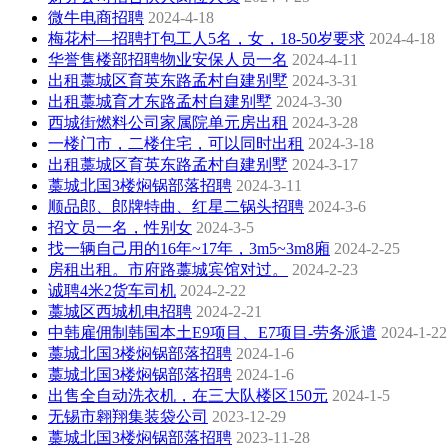
微牛电商招聘
2024-4-18
梅花村—招聘打包工人5名，女，18-50岁要求
2024-4-18
华誉售楼部招聘物业安保人员一名
2024-4-11
出租藁城区育英东路孟村自建别墅
2024-3-31
出租藁城育才东路孟村自建别墅
2024-3-30
西城街燃料公司家属院单元房出租
2024-3-28
一楼门市，二楼住宅，可以同时出租
2024-3-18
出租藁城区育英东路孟村自建别墅
2024-3-17
藁城北国3楼焖锅部落招聘
2024-3-11
顺品郎、郎牌特曲、红星二锅头招聘
2024-3-6
招文员一名，性别女
2024-3-5
找一辆自己用的16年~17年，3m5~3m8廂
2024-2-25
房租出租。市府路藁城宾馆对过。
2024-2-23
诚聘4米2货车司机
2024-2-22
藁城区西城机电招聘
2024-2-21
中韩雇佣制韩国本土E9项目、E7项目-劳务派遣
2024-1-22
藁城北国3楼焖锅部落招聘
2024-1-6
藁城北国3楼焖锅部落招聘
2024-1-6
出售全自动洗衣机，在三大队楼区150元
2024-1-5
无锡市翱翔集装袋公司
2023-12-29
藁城北国3楼焖锅部落招聘
2023-11-28