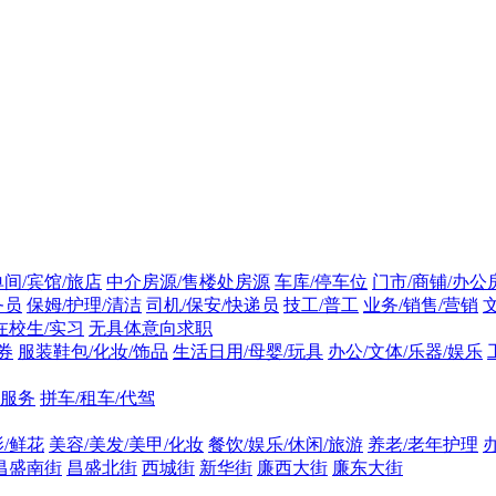
间/宾馆/旅店
中介房源/售楼处房源
车库/停车位
门市/商铺/办公
务员
保姆/护理/清洁
司机/保安/快递员
技工/普工
业务/销售/营销
在校生/实习
无具体意向求职
券
服装鞋包/化妆/饰品
生活日用/母婴/玩具
办公/文体/乐器/娱乐
辆服务
拼车/租车/代驾
影/鲜花
美容/美发/美甲/化妆
餐饮/娱乐/休闲/旅游
养老/老年护理
昌盛南街
昌盛北街
西城街
新华街
廉西大街
廉东大街