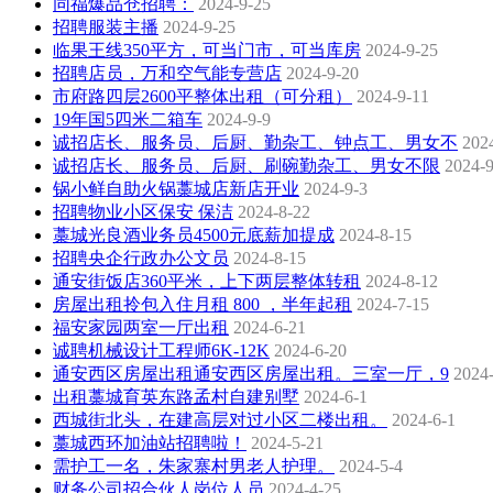
同福爆品仓招聘：
2024-9-25
招聘服装主播
2024-9-25
临果王线350平方，可当门市，可当库房
2024-9-25
招聘店员，万和空气能专营店
2024-9-20
市府路四层2600平整体出租（可分租）
2024-9-11
19年国5四米二箱车
2024-9-9
诚招店长、服务员、后厨、勤杂工、钟点工、男女不
202
诚招店长、服务员、后厨、刷碗勤杂工、男女不限
2024-9
锅小鲜自助火锅藁城店新店开业
2024-9-3
招聘物业小区保安 保洁
2024-8-22
藁城光良酒业务员4500元底薪加提成
2024-8-15
招聘央企行政办公文员
2024-8-15
通安街饭店360平米，上下两层整体转租
2024-8-12
房屋出租拎包入住月租 800 ，半年起租
2024-7-15
福安家园两室一厅出租
2024-6-21
诚聘机械设计工程师6K-12K
2024-6-20
通安西区房屋出租通安西区房屋出租。三室一厅，9
2024
出租藁城育英东路孟村自建别墅
2024-6-1
西城街北头，在建高层对过小区二楼出租。
2024-6-1
藁城西环加油站招聘啦！
2024-5-21
需护工一名，朱家寨村男老人护理。
2024-5-4
财务公司招合伙人岗位人员
2024-4-25