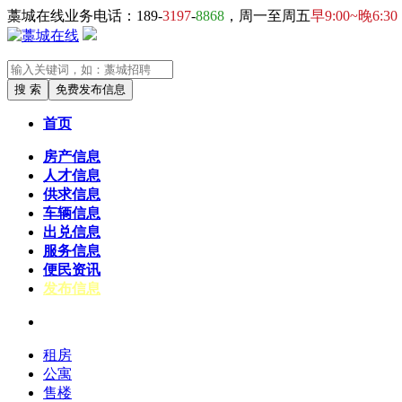
藁城在线业务电话：189-
3197
-
8868
，周一至周五
早9:00~晚6:30
首页
房产信息
人才信息
供求信息
车辆信息
出兑信息
服务信息
便民资讯
发布信息
热门
租房
公寓
售楼