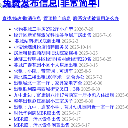
免费发布信息[非常简单]
查找/修改/取消信息
置顶推广信息
联系方式被冒用怎么办
求购藁城二手房2室2厅小户型
2026-7-26
经开区新光耀激光科技谷单层厂房出售
2026-7-16
藁城站南街16底商出租
2026-2-3
小蛮螺螺蛳粉店招聘服务员
2025-10-14
房屋租赁胜商胡同旧法院家属楼
2025-8-25
通琏工程聘县区经理4名村级经理220名
2025-8-25
藁城广泰花园小区个人房屋出租
2025-8-15
求租，小院，带空调，可进车
2025-8-5
渠北路二楼出租180平米，适合办公
2025-7-3
出租城北一室一厅，家具家电齐全
2025-6-30
出租胜利路与西城街交叉口，3楼
2025-6-30
九中北边，富康街八排17号两室一厅拎包入住出租
2025-6
整年出租赵庄高层小三室房子
2025-6-30
出租：九中，通安小学，育才幼儿园附近一室一厅
2025-6
时代华创牌MBR膜出售
2025-6-17
MBR膜。污水设备出售
2025-6-17
MBR膜，污水设备闲置出售
2025-6-17