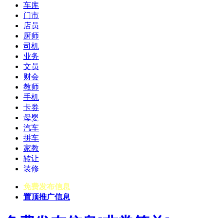
车库
门市
店员
厨师
司机
业务
文员
财会
教师
手机
卡券
母婴
汽车
拼车
家教
转让
装修
免费发布信息
置顶推广信息