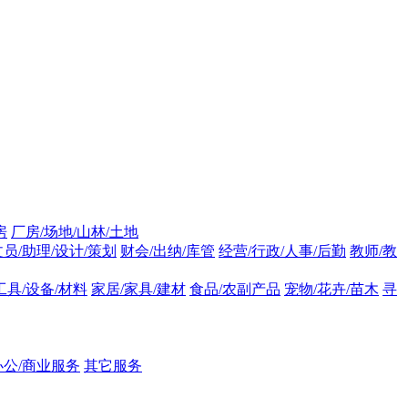
房
厂房/场地/山林/土地
文员/助理/设计/策划
财会/出纳/库管
经营/行政/人事/后勤
教师/教
工具/设备/材料
家居/家具/建材
食品/农副产品
宠物/花卉/苗木
寻
办公/商业服务
其它服务