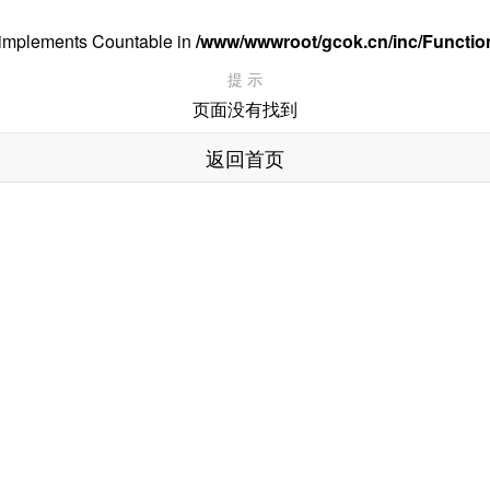
at implements Countable in
/www/wwwroot/gcok.cn/inc/Functio
提 示
页面没有找到
返回首页