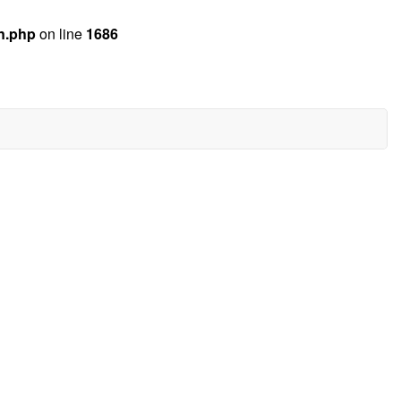
n.php
on line
1686